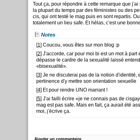
Tout ça, pour répondre à cette remarque que j'ai
la plupart du temps par des féministes ou des p
cis, qui ont testé le mag puis en sont repartis. Ou
totalement un lieu safe. Et hélas, c'est une bonn
Notes
[
1
] Coucou, vous êtes sur mon blog :p
[
2
] J'accorde, car pour moi bi est un mot à part 
dépasse le cardre de la sexualité laissé entend
«bisexualité».
[
3
] Je ne discuterai pas de la notion d'identité, 
pertinence d'y mettre son orientation sexuelle
[
4
] Et pour rendre UNO marrant !
[
5
] J'ai failli écrire «je ne connais pas de cisga
mag est pas safe. Mais en fait, ça aurait été a
moi, j'écrive ça.
Ajouter un commentaire