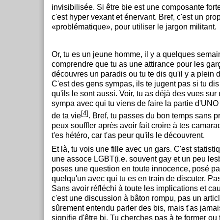
invisibilisée. Si être bie est une composante forte
c'est hyper vexant et énervant. Bref, c'est un pro
«problématique», pour utiliser le jargon militant.
Or, tu es un jeune homme, il y a quelques semain
comprendre que tu as une attirance pour les gar
découvres un paradis ou tu te dis qu'il y a plein
C'est des gens sympas, ils te jugent pas si tu dis
qu'ils le sont aussi. Voir, tu as déjà des vues su
sympa avec qui tu viens de faire la partie d'UNO
[
4
]
de ta vie
. Bref, tu passes du bon temps sans pri
peux souffler après avoir fait croire à tes camar
t'es hétéro, car t'as peur qu'ils le découvrent.
Et là, tu vois une fille avec un gars. C'est statis
une assoce LGBT(i.e. souvent gay et un peu lesb
poses une question en toute innocence, posé par
quelqu'un avec qui tu es en train de discuter. Pas
Sans avoir réfléchi à toute les implications et ca
c'est une discussion à bâton rompu, pas un articl
sûrement entendu parler des bis, mais t'as jama
signifie d'être bi. Tu cherches pas à te former ou