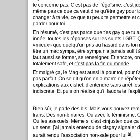
te concerne pas. C'est pas de l’égoïsme, c'est jus
même pas ce que ça veut dire qu'être gay pour to
changer à ta vie, ce que tu peux te permettre et 
garder pour toi.
En résumé, c'est pas parce que t'es gay que tu 
innée, toutes les réponses sur les sujets LGBT. 
«mieux» que quelqu'un pris au hasard dans ton 
être un mec sympa, être sympa n'a jamais suffit à 
faut aussi se former, se renseigner. Et encore, on
totalement safe, et
c'est pas la fin du monde
.
Et malgré ça, le Mag est aussi là pour toi, pour t'
pas parfait. On se dit qu'on en a marre de répét
explications aux cishet, d'entendre sans arrêt 
indiscrète. Et puis on réalise qu'il faudra te l'expl
Bien sûr, je parle des bis. Mais vous pouvez re
trans. Des non-binaires. Ou avec le féminisme. 
Ou les asexuels. Même si c'est «injuste» que ç
un sens: j'ai jamais entendu de cisgay signaler 
[
5
]
aurait rendu l'association non-safe pour lui
.