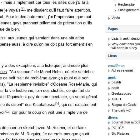
- mais simplement car tous les sites que j'ai lu à
Recherche
[
4
]
ue je voyais
- me disaient qu'il faut faire attention,
Enseignement
 Pour le dire autrement, j'ai l'impression que tout
Vidéo
jeunes gays prennent tellement de précaution qu'ils
que de bien.
Pages
ussi aux jeunes qui seraient dans une situation
Lists in anki: desid
ense aussi à dire qu'on ne doit pas forcément s'en
Why can't anki giv
will seen in a day
Liens
 y a des exceptions a la liste que j'ai dressé plus
email/msn
Adresse email
nnes
. "Au secours" de Muriel Robin, où elle se définit
 ce soit n'ait de problème avec ça (quoi que son
geek
bashfr
is). "La lesbienne invisible" d'Océane Rose-Marie, qui
bash
r la vie lesbienne, loin des clichés, ce qui fait du
Geekscottes
voir l'équivalent gay de son spectacle, ça serait génial
XKCD
[
5
]
me ils disent" des Kicekafessa
, qui est exactement
Blague de Geek
The daily wtf
[
6
]
voir
, car pour le coup on voit une simple vie de
divers
.
Journal d'un avoca
on de jouer un sketch avec M. Rocher, et de faire
POLiCE
ission de M. Ruquier. Je ne crois pas que ça ait
Big Pictures