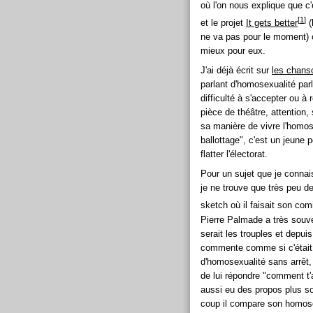
où l'on nous explique que c
[
1
]
et le projet
It gets better
(
ne va pas pour le moment) o
mieux pour eux.
J'ai déjà écrit sur
les chans
parlant d'homosexualité par
difficulté à s'accepter ou 
pièce de théâtre, attention, 
sa manière de vivre l'homose
ballottage", c'est un jeun
flatter l'électorat.
Pour un sujet que je conna
je ne trouve que très peu de
sketch où il faisait son co
Pierre Palmade a très souven
serait les trouples et depuis
commente comme si c'était q
d'homosexualité sans arrêt
de lui répondre "comment t
aussi eu des propos plus s
coup il compare son homosex