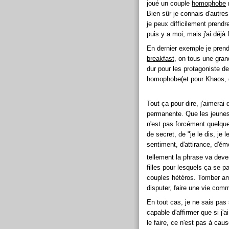
joué un couple
homophobe
m
Bien sûr je connais d'autre
je peux difficilement prend
puis y a moi, mais j'ai déjà
En dernier exemple je prend
breakfast
, on tous une grand
dur pour les protagoniste d
homophobe(et pour Khaos, d
Tout ça pour dire, j'aimerai
permanente. Que les jeunes
n'est pas forcément quelque
de secret, de "je le dis, je
sentiment, d'attirance, d'ém
tellement la phrase va deven
filles pour lesquels ça se p
couples hétéros. Tomber amo
disputer, faire une vie comm
En tout cas, je ne sais pas 
capable d'affirmer que si j'a
le faire, ce n'est pas à cau