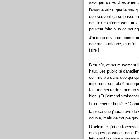
avoir jamais vu directement 
l'époque -ainsi que le psy q
que souvent ça se passe mal.
ces textes s'adressant aux 
peuvent faire plus de peur 
J'ai donc envie de penser a
comme la mienne, et qu'on p
faire !
Bien sûr, et heureusement il
haut. Les publicité
canadie
comme bie sans que qui que
imprimeur semble être surpr
fait une heure de stand-up su
bien. (Et j'aimerai vraiment 
!), ou encore la pièce "Com
la pièce que j'aurai rêvé de 
couple, mais de couple gay
Disclaimer: j'ai eu l'occasi
quelques passages dans l'ém