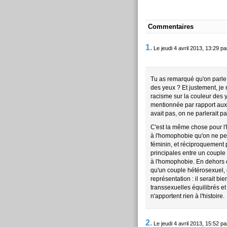
Commentaires
1.
Le jeudi 4 avril 2013, 13:29 p
Tu as remarqué qu'on parle
des yeux ? Et justement, je 
racisme sur la couleur des 
mentionnée par rapport aux 
avait pas, on ne parlerait p
C'est la même chose pour l'h
à l'homophobie qu'on ne pe
féminin, et réciproquement 
principales entre un couple
à l'homophobie. En dehors 
qu'un couple hétérosexuel, 
représentation : il serait b
transsexuelles équilibrés 
n'apportent rien à l'histoire.
2.
Le jeudi 4 avril 2013, 15:52 p