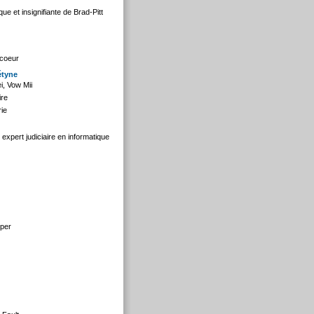
e et insignifiante de Brad-Pitt
 coeur
étyne
i, Vow Mii
ire
rie
expert judiciaire en informatique
eper