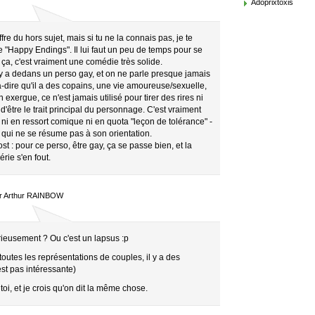
Adoprixtoxis
re du hors sujet, mais si tu ne la connais pas, je te
e "Happy Endings". Il lui faut un peu de temps pour se
ça, c'est vraiment une comédie très solide.
 y a dedans un perso gay, et on ne parle presque jamais
st-à-dire qu'il a des copains, une vie amoureuse/sexuelle,
exergue, ce n'est jamais utilisé pour tirer des rires ni
n d'être le trait principal du personnage. C'est vraiment
là ni en ressort comique ni en quota "leçon de tolérance" -
e qui ne se résume pas à son orientation.
ost : pour ce perso, être gay, ça se passe bien, et la
rie s'en fout.
par Arthur RAINBOW
ieusement ? Ou c'est un lapsus :p
 toutes les représentations de couples, il y a des
est pas intéressante)
toi, et je crois qu'on dit la même chose.