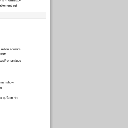
ens «normaux»
blement agir
 milieu scolaire
nage
xuel/romantique
 man show
ns
 qu'à en rire