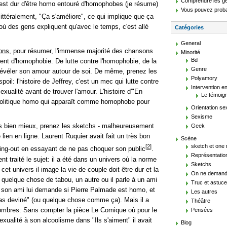
Comprendre les g
'est dur d'être homo entouré d'homophobes (je résume)
Vous pouvez proba
littéralement, "Ça s'améliore", ce qui implique que ça
ù des gens expliquent qu'avec le temps, c'est allé
Catégories
General
ons
, pour résumer, l'immense majorité des chansons
Minorité
Bd
lent d'homophobie. De lutte contre l'homophobie, de la
Genre
à révéler son amour autour de soi. De même, prenez les
Polyamory
spoil: l'histoire de Jeffrey, c'est un mec qui lutte contre
Intervention en
xualité avant de trouver l'amour. L'histoire d'"En
Le témoig
e politique homo qui apparaît comme homophobe pour
Orientation se
Sexisme
is bien mieux, prenez les sketchs - malheureusement
Geek
 lien en ligne. Laurent Ruquier avait fait un très bon
Scène
sketch et one
[
2
]
ming-out en essayant de ne pas choquer son public
.
Représentatio
t traité le sujet: il a été dans un univers où la norme
Sketchs
 cet univers il image la vie de couple doit être dur et la
On ne demande
uelque chose de tabou, un autre ou il parle à un ami
Truc et astuce
, son ami lui demande si Pierre Palmade est homo, et
Les autres
'as deviné" (ou quelque chose comme ça). Mais il a
Théâtre
ombres: Sans compter la pièce Le Comique où pour le
Pensées
ualité à son alcoolisme dans "Ils s'aiment" il avait
Blog