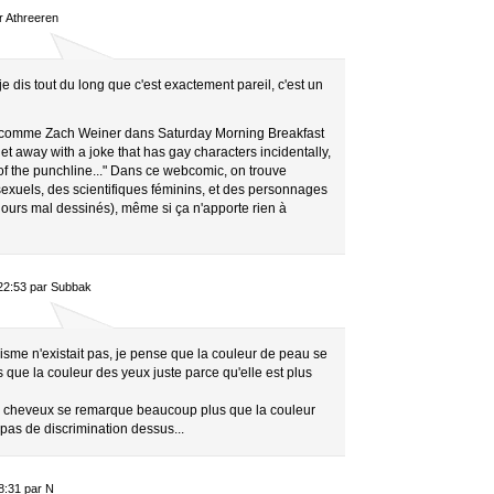
ar Athreeren
 dis tout du long que c'est exactement pareil, c'est un
ire comme Zach Weiner dans Saturday Morning Breakfast
 get away with a joke that has gay characters incidentally,
 of the punchline..." Dans ce webcomic, on trouve
xuels, des scientifiques féminins, et des personnages
jours mal dessinés), même si ça n'apporte rien à
22:53 par Subbak
sme n'existait pas, je pense que la couleur de peau se
que la couleur des yeux juste parce qu'elle est plus
 cheveux se remarque beaucoup plus que la couleur
e pas de discrimination dessus...
8:31 par N