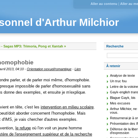
Aller au contenu
|
Aller au m
sonnel d'Arthur Milchior
e
-
Sagas MP3: Trimoria, Pong et Xantah »
Recherche
l'homophobie
À retenir
avril 2013, 04:10 -
Orientation sexuel/romantique
-
Lien
Analyse de texte
tendre parler, et de parler moi même, d'homophobie.
Un truc fou
t presque impossible de parler d'homosexualité sans
Lettre de la voisin
s donne des exemples, et ensuite je m'explique.
Gayk-english trans
Blague Gayk, bis
Mes excuses
ient en tête, c'est les
intervention en milieu scolaire
.
Arthur Milchior, n
vous.
 peut/doit aborder concernent l'homophobie. Mais
Retournerai-je à o
 d'IMS, je vais chercher d'autres exemples.
Présentation des 
évention,
le refuge
où l'on voit un jeune homme
Défense de la liber
d'expression
stère de l'enseignement supérieur et de la recherche