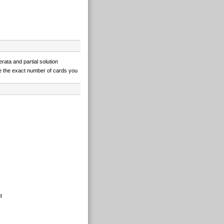
erata and partial solution
e the exact number of cards you
t