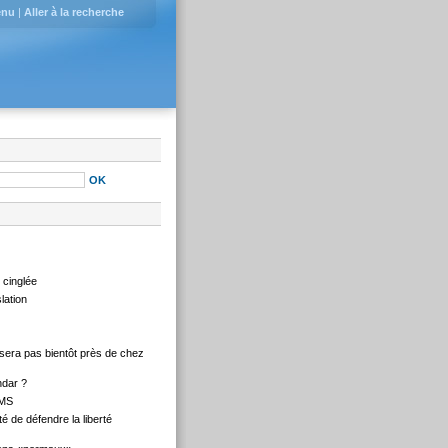
enu
|
Aller à la recherche
e cinglée
lation
e sera pas bientôt près de chez
ndar ?
IMS
té de défendre la liberté