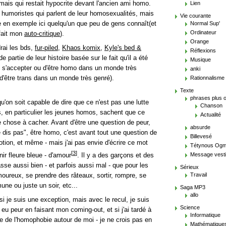
ais qui restait hypocrite devant l'ancien ami homo.
Lien
s humoristes qui parlent de leur homosexualités, mais
Vie courante
re en exemple ici quelqu'un que peu de gens connaît(et
Normal Sup'
Ordinateur
 fait mon
auto-critique
).
Orange
rai les bds,
fur-piled
,
Khaos komix
,
Kyle's bed &
Réflexions
e partie de leur histoire basée sur le fait qu'il a été
Musique
e s'accepter ou d'être homo dans un monde très
anki
'être trans dans un monde très genré).
Rationnalisme
Texte
phrases plus 
 qu'on soit capable de dire que ce n'est pas une lutte
Chanson
, en particulier les jeunes homos, sachent que ce
Actualité
 chose à cacher. Avant d'être une question de peur,
absurde
 le dis pas", être homo, c'est avant tout une question de
Billevesé
otion, et même - mais j'ai pas envie d'écrire ce mot
Tétynous Og
[
3
]
Message vesti
ir fleure bleue - d'amour
. Il y a des garçons et des
asse aussi bien - et parfois aussi mal - que pour les
Sérieux
Travail
ureux, se prendre des râteaux, sortir, rompre, se
une ou juste un soir, etc...
Saga MP3
allo
si je suis une exception, mais avec le recul, je suis
Science
i eu peur en faisant mon coming-out, et si j'ai tardé à
Informatique
se de l'homophobie autour de moi - je ne crois pas en
Mathématique