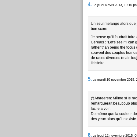
4.
Le jeudi 4 avril 2013, 19:10 p
Un seul mélange alors que je
bon score.
Je pense qu'il faudrait fa
Cereals : "Let's see if I can
rather than being the focus
souvent des couples homose
de races diverses (mais tou
l'histoire.
5.
Le mardi 10 novembre 2015, 
@Athreeren: Même si le raci
remarquerait beaucoup plus 
facile à voir.
De même que la couleur de
des yeux alors qu'il n'exist
6.
Le jeudi 12 novembre 2015, 0