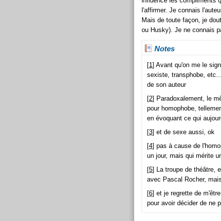
influencé les compliments qu
l'affirmer. Je connais l'aute
Mais de toute façon, je dout
ou Husky). Je ne connais pa
Notes
[
1
] Avant qu'on me le sign
sexiste, transphobe, etc.
de son auteur
[
2
] Paradoxalement, le mê
pour homophobe, tellement
en évoquant ce qui aujourd
[
3
] et de sexe aussi, ok
[
4
] pas à cause de l'homos
un jour, mais qui mérite un 
[
5
] La troupe de théâtre, 
avec Pascal Rocher, mais
[
6
] et je regrette de m'êt
pour avoir décider de ne p