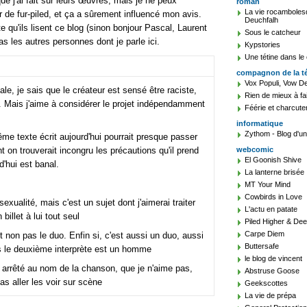
e j'ai fait sur leurs œuvres, mais je ne peux
roman
La vie rocambolesqu
ur de fur-piled, et ça a sûrement influencé mon avis.
Deuchfalh
e qu'ils lisent ce blog (sinon bonjour Pascal, Laurent
Sous le catcheur
s les autres personnes dont je parle ici.
Kypstories
Une tétine dans le
compagnon de la t
Vox Populi, Vow De
ale, je sais que le créateur est sensé être raciste,
Rien de mieux à fa
.. Mais j'aime à considérer le projet indépendamment
Féérie et charcute
informatique
Zythom - Blog d'un 
me texte écrit aujourd'hui pourrait presque passer
 on trouverait incongru les précautions qu'il prend
webcomic
El Goonish Shive
'hui est banal.
La lanterne brisée
MT Your Mind
Cowbirds in Love
exualité, mais c'est un sujet dont j'aimerai traiter
L'actu en patate
billet à lui tout seul
Piled Higher & De
Carpe Diem
et non pas le duo. Enfin si, c'est aussi un duo, aussi
Buttersafe
 le deuxième interprète est un homme
le blog de vincent
re arrêté au nom de la chanson, que je n'aime pas,
Abstruse Goose
as aller les voir sur scène
Geekscottes
La vie de prépa