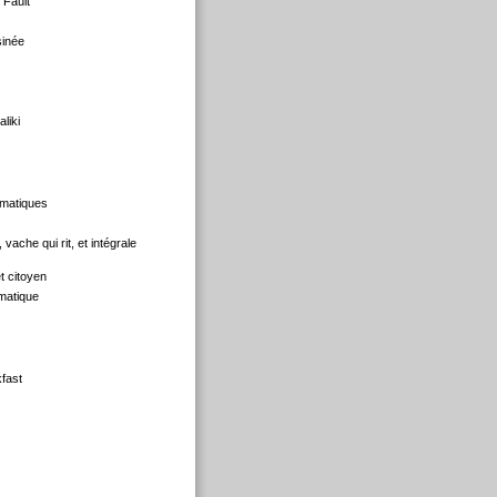
 Fault
sinée
liki
matiques
ache qui rit, et intégrale
et citoyen
matique
fast