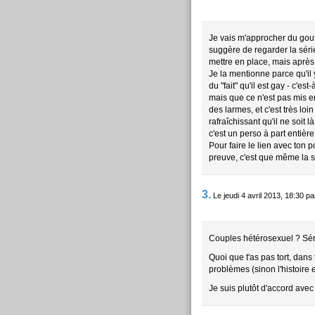
Je vais m'approcher du gouff
suggère de regarder la séri
mettre en place, mais après 
Je la mentionne parce qu'il
du "fait" qu'il est gay - c'e
mais que ce n'est pas mis en 
des larmes, et c'est très loi
rafraîchissant qu'il ne soit 
c'est un perso à part entièr
Pour faire le lien avec ton p
preuve, c'est que même la sé
3.
Le jeudi 4 avril 2013, 18:30 
Couples hétérosexuel ? Sér
Quoi que t'as pas tort, dans
problèmes (sinon l'histoire 
Je suis plutôt d'accord avec 