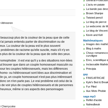
General Protection
L'actu en patate
La bande pas des
Brown Sharipe
Twisted pencil
Le blog de pierrot
ar Athreeren
Le webcomic de Ma
Le blog de Vincent
Kevin and Kell
 beaucoup plus de la couleur de la peau que de celle
Mathématiques
n'ai jamais entendu parler de discrimination ou de
Images des mathé
yeux. La couleur de la peau est le plus souvent
Blog à maths
problèmes de racisme qu'elle suscite, mais s'il n'y en
Choux romanesco, v
as plus de la couleur de la peau que de celle des yeux.
curviligne
Enro, scientifique 
omophobie : il est vrai qu'il y a des situations non-liées
ut trouver que dans un couple homosexuel masculin ou
Inclassable Mathé
pour les couples hétérosexuels, mais les différences
Principia
 homo- ou hétérosexuel sont liées aux discrimination et
gay
de ça, un couple homosexuel n'est pas plus intéressant
FINIS AFRICAE
donc on n'en parle pas. Le vrai problème est celui de la
Kyle's Bed & Break
ien de voir plus de couples hétérosexuels et de personnes
Fur Piled
et heureux, même si ces aspects des personnages
Aux Mots Phobie
saga mp3
Reflet d'acide
Naheulbeuk
ar Cherrycoke