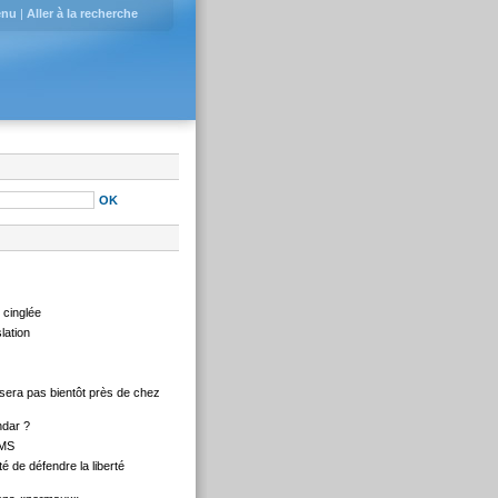
enu
|
Aller à la recherche
e cinglée
lation
e sera pas bientôt près de chez
ndar ?
IMS
té de défendre la liberté