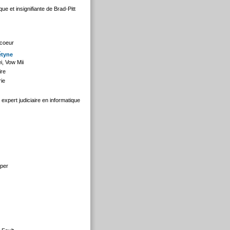
e et insignifiante de Brad-Pitt
 coeur
étyne
i, Vow Mii
ire
rie
expert judiciaire en informatique
eper