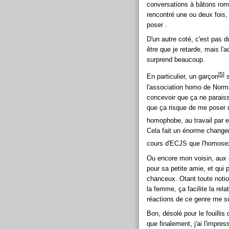
conversations à bâtons romp
rencontré une ou deux fois,
poser .
D'un autre coté, c'est pas d
être que je retarde, mais l
surprend beaucoup.
[
5
]
En particulier, un garçon
s
l'association homo de Norma
concevoir que ça ne parais
que ça risque de me poser d
homophobe, au travail par e
Cela fait un énorme changem
cours d'ECJS que l'homosex
Ou encore mon voisin, aux ét
pour sa petite amie, et qui p
chanceux. Otant toute notio
la femme, ça facilite la rel
réactions de ce genre me s
Bon, désolé pour le fouillis 
que finalement, j'ai l'impres