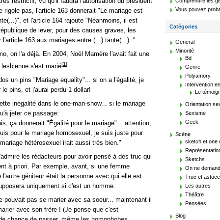
ès restrictif, vu qu'il faudra l'autorisation du président
Comprendre les g
Vous pouvez proba
e rigole pas, l'article 163 donnerait "Le mariage est
te(...)", et l'article 164 rajoute "Néanmoins, il est
Catégories
 République de lever, pour des causes graves, les
r l'article 163 aux mariages entre (...) tante(...). "
General
Minorité
o, on l'a déjà. En 2004, Noël Mamère l'avait fait une
Bd
[
1
]
e lesbienne s'est marié
.
Genre
Polyamory
os un pins "Mariage equality"... si on a l'égalité, je
Intervention en
le pins, et j'aurai perdu 1 dollar!
Le témoig
cette inégalité dans le one-man-show... si le mariage
Orientation se
u'à jeter ce passage:
Sexisme
Geek
is, ça donnerait "Égalité pour le mariage"... attention,
suis pour le mariage homosexuel, je suis juste pour
Scène
sketch et one
 mariage hétérosexuel irait aussi très bien."
Représentatio
 j'admire les rédacteurs pour avoir pensé à des truc qui
Sketchs
nt à priori. Par exemple, avant, si une femme
On ne demande
'autre géniteur était la personne avec qui elle est
Truc et astuce
supposera uniquement si c'est un homme.
Les autres
Théâtre
 pouvait pas se marier avec sa soeur... maintenant il
Pensées
arier avec son frère ! (Je pense que c'est
Blog
s de chance de passer, même les homophobes