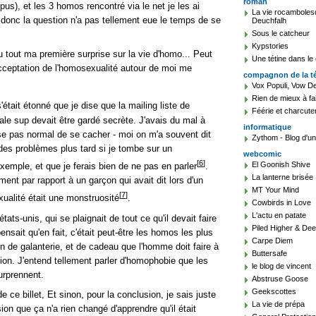
roman
us), et les 3 homos rencontré via le net je les ai
La vie rocambolesqu
 donc la question n'a pas tellement eue le temps de se
Deuchfalh
Sous le catcheur
Kypstories
u tout ma première surprise sur la vie d'homo... Peut
Une tétine dans le
'acceptation de l'homosexualité autour de moi me
compagnon de la t
Vox Populi, Vow De
Rien de mieux à fa
'était étonné que je dise que la mailing liste de
Féérie et charcute
le sup devait être gardé secrète. J'avais du mal à
informatique
se pas normal de se cacher - moi on m'a souvent dit
Zythom - Blog d'un 
es problèmes plus tard si je tombe sur un
webcomic
[
6
]
El Goonish Shive
xemple, et que je ferais bien de ne pas en parler
.
La lanterne brisée
ent par rapport à un garçon qui avait dit lors d'un
MT Your Mind
[
7
]
ualité était une monstruosité
.
Cowbirds in Love
L'actu en patate
ats-unis, qui se plaignait de tout ce qu'il devait faire
Piled Higher & De
ensait qu'en fait, c'était peut-être les homos les plus
Carpe Diem
n de galanterie, et de cadeau que l'homme doit faire à
Buttersafe
ation. J'entend tellement parler d'homophobie que les
le blog de vincent
urprennent.
Abstruse Goose
Geekscottes
de ce billet, Et sinon, pour la conclusion, je sais juste
La vie de prépa
sion que ça n'a rien changé d'apprendre qu'il était