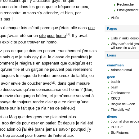
ûr conscient qu'il y a d'autres gays, et que
Recherche
n connaitre dans les gens que je fréquente un peu,
Enseignement
en rencontre un sans s'y attendre, et bien, par
Vidéo
is pas !
s à chaque fois c'était parce que j'étais allé dans
une
Pages
[
3
]
que j'avais été sur un
site
pour
homo
. Il y avait
Lists in anki: desid
 explicite pour trouver un homo.
Why can't anki giv
will seen in a day
 pas ce que je dois en penser. Franchement j'en sais
Liens
je sais que je suis gay (i.e. la classe de première) je
omment je réagirais en apprenant que quelqu'un est
email/msn
 qu'une fille et un garçon ne peuvent pas réellement
Adresse email
 toujours le risque de tomber amoureux de la fille, ou
geek
bashfr
[
4
]
 avoir envie de coucher avec
, dans quel mesure
bash
si je découvrais qu'une connaissance est homo ? (Bon,
Geekscottes
oir envie d'un garçon hétéro, et je m'amuse souvent à
XKCD
ssaye de toujours rendre clair que ce n'est qu'une
Blague de Geek
doute sur le fait que ça n'a rien de sérieux)
The daily wtf
rai au Mag que des gens me plaisaient plus
divers
Journal d'un avoca
 trop timide pour oser en parler. Et depuis je n'ai été
POLiCE
ciation où j'ai été (sans jamais savoir pourquoi j'y
Big Pictures
rs trop asocial pour trouver de l'intérêt aux