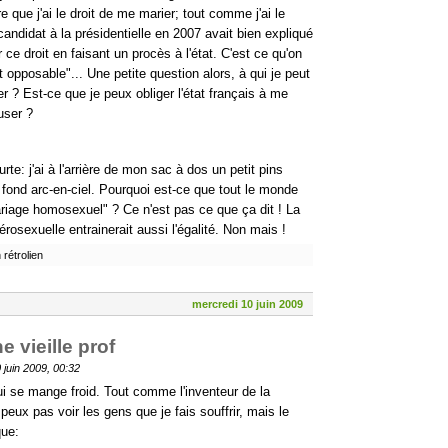
re que j'ai le droit de me marier; tout comme j'ai le
candidat à la présidentielle en 2007 avait bien expliqué
 ce droit en faisant un procès à l'état. C'est ce qu'on
t opposable"... Une petite question alors, à qui je peut
r ? Est-ce que je peux obliger l'état français à me
user ?
te: j'ai à l'arrière de mon sac à dos un petit pins
 fond arc-en-ciel. Pourquoi est-ce que tout le monde
mariage homosexuel" ? Ce n'est pas ce que ça dit ! La
osexuelle entrainerait aussi l'égalité. Non mais !
rétrolien
mercredi 10 juin 2009
e vieille prof
 juin 2009, 00:32
i se mange froid. Tout comme l'inventeur de la
peux pas voir les gens que je fais souffrir, mais le
que: