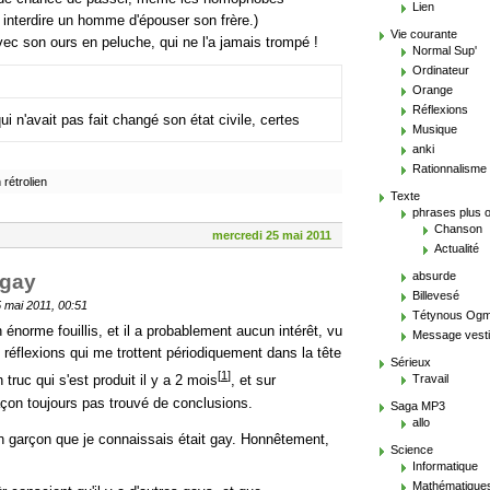
Lien
r interdire un homme d'épouser son frère.)
Vie courante
vec son ours en peluche, qui ne l'a jamais trompé !
Normal Sup'
Ordinateur
Orange
Réflexions
ui n'avait pas fait changé son état civile, certes
Musique
anki
Rationnalisme
rétrolien
Texte
phrases plus 
Chanson
mercredi 25 mai 2011
Actualité
absurde
 gay
Billevesé
5 mai 2011, 00:51
Tétynous Og
n énorme fouillis, et il a probablement aucun intérêt, vu
Message vesti
 réflexions qui me trottent périodiquement dans la tête
Sérieux
[
1
]
Travail
truc qui s'est produit il y a 2 mois
, et sur
façon toujours pas trouvé de conclusions.
Saga MP3
allo
n garçon que je connaissais était gay. Honnêtement,
Science
Informatique
Mathématique