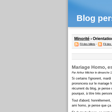
Blog per
Minorité
› Orientati
Fil des billets
-
Fil de
Mariage Homo, es
Par Arthur Milchior le dimanche 1
Si certains l'ignorent, mardi
prononcera sur le mariage 
récurrent du blog, je pense 
pourquoi, à titre très person
Tout d'abord, honnêtement, j
ami homo, je pense que ça s