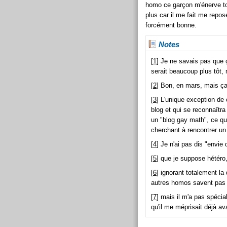
homo ce garçon m'énerve tou
plus car il me fait me repo
forcément bonne.
Notes
[
1
] Je ne savais pas que ç
serait beaucoup plus tôt, m
[
2
] Bon, en mars, mais ça 
[
3
] L'unique exception d
blog et qui se reconnaîtr
un "blog gay math", ce qu
cherchant à rencontrer u
[
4
] Je n'ai pas dis "envie 
[
5
] que je suppose hétéro, 
[
6
] ignorant totalement la
autres homos savent pas 
[
7
] mais il m'a pas spéci
qu'il me méprisait déjà av