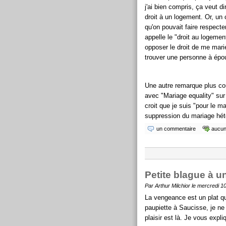
j'ai bien compris, ça veut di
droit à un logement. Or, un 
qu'on pouvait faire respecter
appelle le "droit au logemen
opposer le droit de me marie
trouver une personne à épo
Une autre remarque plus cour
avec "Mariage equality" sur
croit que je suis "pour le 
suppression du mariage hétér
un commentaire
aucun 
Petite blague à un
Par Arthur Milchior le mercredi 10
La vengeance est un plat qu
paupiette à Saucisse, je ne 
plaisir est là. Je vous expli