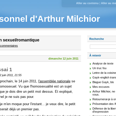
Aller au contenu
|
Aller au m
sonnel d'Arthur Milchior
Recherche
on sexuel/romantique
s commentaires
À retenir
dimanche 12 juin 2011
Analyse de texte
Un truc fou
sai 1
Lettre de la voisin
2 juin 2011, 21:55
Gayk-english trans
 prochain, le 14 juin 2011,
l'assemblée nationale
se
Blague Gayk, bis
homosexuel. Vu que l'homosexualité est un sujet
Mes excuses
que je dois dire un petit mot dessus. Et expliqué,
Arthur Milchior, n
vous.
nel je ne suis pas pour.
Retournerai-je à o
e m'en moque pour l'instant... je veux dire, le petit
Présentation des 
Défense de la liber
erait déjà un premier pas.
d'expression