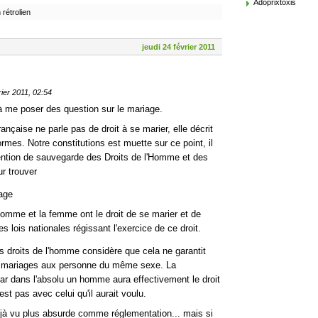
Adoprixtoxis
rétrolien
jeudi 24 février 2011
rier 2011, 02:54
 me poser des question sur le mariage.
rançaise ne parle pas de droit à se marier, elle décrit
formes. Notre constitutions est muette sur ce point, il
vention de sauvegarde des Droits de l'Homme et des
r trouver
iage
l'homme et la femme ont le droit de se marier et de
es lois nationales régissant l'exercice de ce droit.
 droits de l'homme considère que cela ne garantit
ux mariages aux personne du même sexe. La
car dans l'absolu un homme aura effectivement le droit
st pas avec celui qu'il aurait voulu.
déjà vu plus absurde comme réglementation... mais si