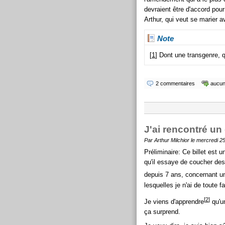
devraient être d'accord pou
Arthur, qui veut se marier a
Note
[
1
] Dont une transgenre, q
2 commentaires
aucun 
J'ai rencontré un
Par Arthur Milchior le mercredi 2
Préliminaire: Ce billet est u
qu'il essaye de coucher des
depuis 7 ans, concernant un 
lesquelles je n'ai de toute 
[
2
]
Je viens d'apprendre
qu'u
ça surprend.