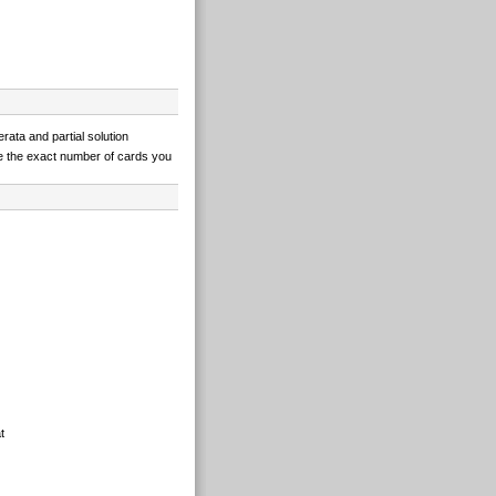
erata and partial solution
e the exact number of cards you
t