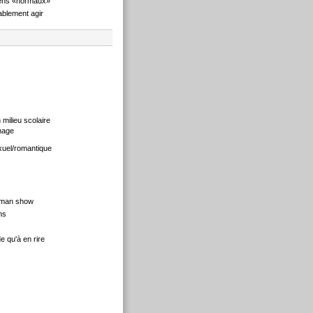
ens «normaux»
blement agir
 milieu scolaire
nage
xuel/romantique
 man show
ns
 qu'à en rire