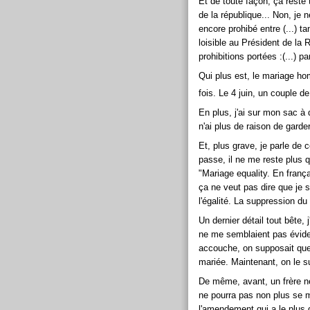
Et de toute façon, ça reste tr
de la république... Non, je n
encore prohibé entre (...) tan
loisible au Président de la
prohibitions portées :(...) pa
Qui plus est, le mariage hom
fois. Le 4 juin, un couple d
En plus, j'ai sur mon sac à d
n'ai plus de raison de garder 
Et, plus grave, je parle de 
passe, il ne me reste plus q
"Mariage equality. En frança
ça ne veut pas dire que je 
l'égalité. La suppression du
Un dernier détail tout bête,
ne me semblaient pas évide
accouche, on supposait que l
mariée. Maintenant, on le 
De même, avant, un frère ne
ne pourra pas non plus se m
l'amendement qui a le plu