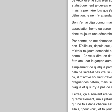
Je veux dire, je suis bien s
statistiquement je devais e
mais la première fois que j'
définition, je ne m'y attenda
Bon, j'en ai déjà connu, mai
association
homo
ou parce 
donc toujours une démarche
Par contre, ne me demandez
rien. D'ailleurs, depuis que 
m'étais toujours demandé c
homo... Je veux dire, on dit
être ami, car le garçon aura
simplement de quelque part
cela ne serait-il pas vrai 
ok, il m'arrive souvent d'av
draguer des hétéro, mais j'e
blague et qu'il n'y a pas de 
Certes, ça a souvent été v
qu'amicalement, mais j'étais
qu'une fois dans chaque asso
allais, "pour voir", et toujou