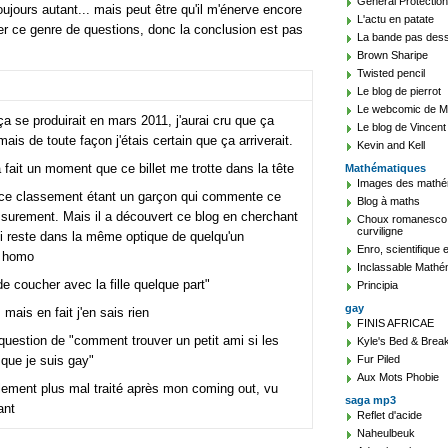
General Protection
jours autant... mais peut être qu'il m'énerve encore
L'actu en patate
ser ce genre de questions, donc la conclusion est pas
La bande pas des
Brown Sharipe
Twisted pencil
Le blog de pierrot
Le webcomic de Ma
a se produirait en mars 2011, j'aurai cru que ça
Le blog de Vincent
ais de toute façon j'étais certain que ça arriverait.
Kevin and Kell
fait un moment que ce billet me trotte dans la tête
Mathématiques
Images des mathé
e ce classement étant un garçon qui commente ce
Blog à maths
a surement. Mais il a découvert ce blog en cherchant
Choux romanesco, v
curviligne
i reste dans la même optique de quelqu'un
Enro, scientifique 
n homo
Inclassable Mathé
de coucher avec la fille quelque part"
Principia
gay
mais en fait j'en sais rien
FINIS AFRICAE
 question de "comment trouver un petit ami si les
Kyle's Bed & Break
que je suis gay"
Fur Piled
Aux Mots Phobie
alement plus mal traité après mon coming out, vu
saga mp3
ant
Reflet d'acide
Naheulbeuk