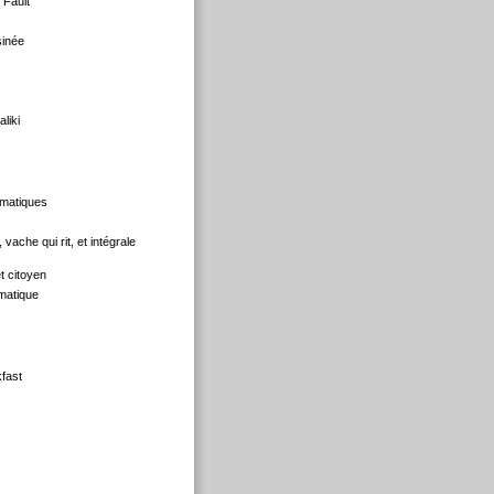
 Fault
sinée
liki
matiques
ache qui rit, et intégrale
et citoyen
matique
fast