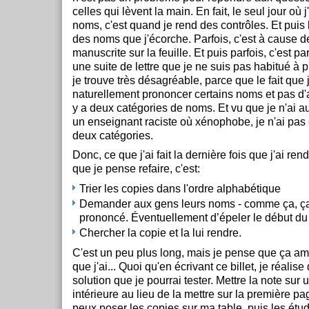
celles qui lèvent la main. En fait, le seul jour où 
noms, c'est quand je rend des contrôles. Et puis là
des noms que j'écorche. Parfois, c'est à cause de
manuscrite sur la feuille. Et puis parfois, c'est p
une suite de lettre que je ne suis pas habitué à
je trouve très désagréable, parce que le fait que
naturellement prononcer certains noms et pas d'a
y a deux catégories de noms. Et vu que je n'ai a
un enseignant raciste où xénophobe, je n'ai pas
deux catégories.
Donc, ce que j'ai fait la dernière fois que j'ai ren
que je pense refaire, c'est:
Trier les copies dans l'ordre alphabétique
Demander aux gens leurs noms - comme ça, ça
prononcé. Éventuellement d’épeler le début du
Chercher la copie et la lui rendre.
C'est un peu plus long, mais je pense que ça am
que j'ai... Quoi qu'en écrivant ce billet, je réalise
solution que je pourrai tester. Mettre la note sur u
intérieure au lieu de la mettre sur la première p
peux poser les copies sur ma table, puis les étud