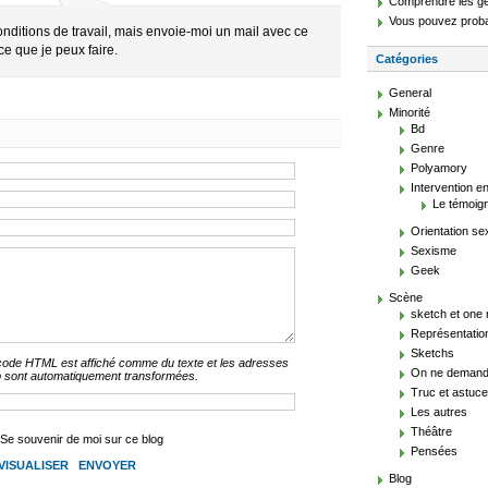
Comprendre les g
Vous pouvez proba
onditions de travail, mais envoie-moi un mail avec ce
s ce que je peux faire.
Catégories
General
Minorité
Bd
Genre
Polyamory
Intervention en
Le témoig
Orientation se
Sexisme
Geek
Scène
sketch et one
Représentatio
Sketchs
code HTML est affiché comme du texte et les adresses
On ne demande
 sont automatiquement transformées.
Truc et astuce
Les autres
Théâtre
Se souvenir de moi sur ce blog
Pensées
Blog