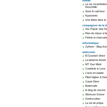
roman
La vie rocambolesqu
Deuchfalh
Sous le catcheur
Kypstories
Une tétine dans le
compagnon de la t
Vox Populi, Vow De
Rien de mieux à fa
Féérie et charcute
informatique
Zythom - Blog d'un 
webcomic
El Goonish Shive
La lanterne brisée
MT Your Mind
Cowbirds in Love
L'actu en patate
Piled Higher & De
Carpe Diem
Buttersafe
le blog de vincent
Abstruse Goose
Geekscottes
La vie de prépa