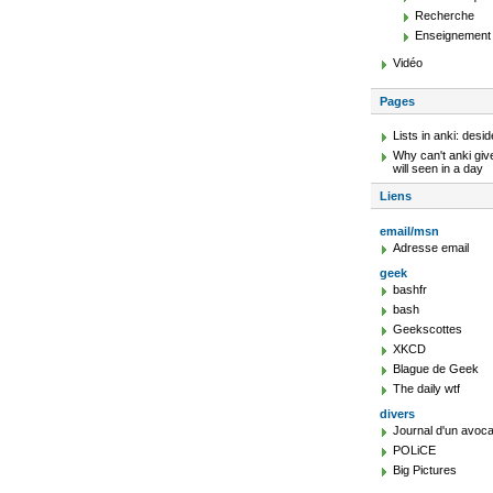
Recherche
Enseignement
Vidéo
Pages
Lists in anki: desid
Why can't anki giv
will seen in a day
Liens
email/msn
Adresse email
geek
bashfr
bash
Geekscottes
XKCD
Blague de Geek
The daily wtf
divers
Journal d'un avoca
POLiCE
Big Pictures