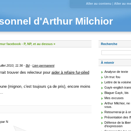
Aller au contenu
|
Aller au m
sonnel d'Arthur Milchior
 mur facebook
-
P, NP, et au dessus »
Recherche
À retenir
uillet 2010, 11:36 -
Bd
-
Lien permanent
Analyse de texte
rait trouver des relecteur pour
aider à refaire fur-piled
Un truc fou
Lettre de la voisin
jeune (mignon, c'est toujours ça de pris), encore moins
Gayk-english trans
..
Blague Gayk, bis
Mes excuses
Arthur Milchior, n
vous.
Retournerai-je à o
Présentation des 
 par N
Défense de la liber
d'expression