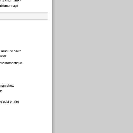
ens «normaux»
blement agir
 milieu scolaire
nage
xuel/romantique
 man show
ns
 qu'à en rire