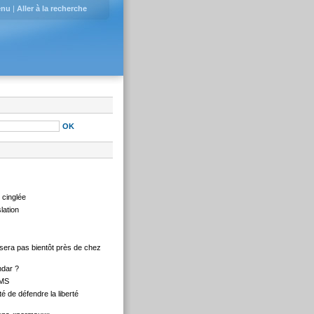
enu
|
Aller à la recherche
e cinglée
lation
e sera pas bientôt près de chez
ndar ?
IMS
té de défendre la liberté