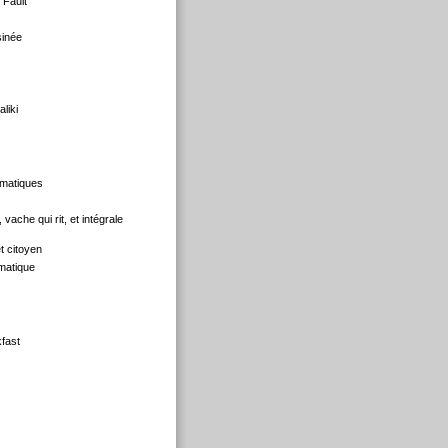
 Fault
sinée
liki
matiques
ache qui rit, et intégrale
et citoyen
matique
fast