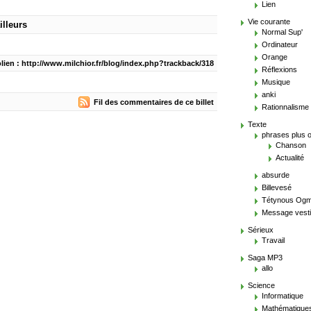
Lien
Vie courante
illeurs
Normal Sup'
Ordinateur
Orange
lien : http://www.milchior.fr/blog/index.php?trackback/318
Réflexions
Musique
anki
Fil des commentaires de ce billet
Rationnalisme
Texte
phrases plus 
Chanson
Actualité
absurde
Billevesé
Tétynous Og
Message vesti
Sérieux
Travail
Saga MP3
allo
Science
Informatique
Mathématique