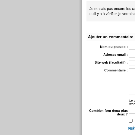
Je ne sais pas encore les c
qu'il y a à vérifier, je verrai
Ajouter un commentaire
Nom ou pseudo :
Adresse email :
Site web (facultatif) :
Commentaire :
Le 
web
Combien font deux plus
deux ?