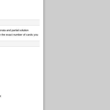
erata and partial solution
e the exact number of cards you
t