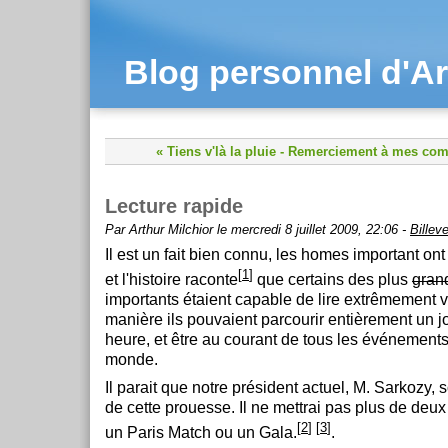
Blog personnel d'Ar
« Tiens v'là la pluie
-
Remerciement à mes com
Lecture rapide
Par Arthur Milchior le mercredi 8 juillet 2009, 22:06 -
Billev
Il est un fait bien connu, les homes important ont
[
1
]
et l'histoire raconte
que certains des plus
gran
importants étaient capable de lire extrêmement vi
manière ils pouvaient parcourir entièrement un j
heure, et être au courant de tous les événement
monde.
Il parait que notre président actuel, M. Sarkozy, 
de cette prouesse. Il ne mettrai pas plus de deux
[
2
]
[
3
]
un Paris Match ou un Gala.
.