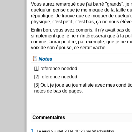
Vous aurez remarqué que j'ai barré "grands", je 
quelqu'un pense que je me moque de la taille du
république. Je trouve que ce moquer de quelqu'
physique,
c'est petit
,
c'est bas
,
ça ne nous élève
Enfin bon, vous avez compris, il n'y avait pas de m
simplement que je ne m'intéresserai que à la polit
comme j'aurai pu dire, par exemple, que je ne m
voix de son épouse, ce serait vache.
Notes
[
1
] reference needed
[
2
] reference needed
[
3
] Oui, je joue au journaliste avec mes condit
notes de bas de pages.
Commentaires
1.
Le jeudi 9 juillet 2009, 10:23 par Wladoushkoï