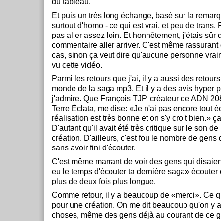
du tableau.
Et puis un très long
échange
, basé sur la remar
surtout d'homo - ce qui est vrai, et peu de trans
pas aller assez loin. Et honnêtement, j'étais sûr
commentaire aller arriver. C'est même rassurant q
cas, sinon ça veut dire qu'aucune personne vrai
vu cette vidéo.
Parmi les retours que j'ai, il y a aussi des retour
monde de la saga mp3
. Et il y a des avis hyper 
j'admire. Que
François TJP
, créateur de ADN 208
Terre Éclata, me dise: «Je n'ai pas encore tout é
réalisation est très bonne et on s'y croit bien.» ça 
D'autant qu'il avait été très critique sur le son d
création. D'ailleurs, c'est fou le nombre de gen
sans avoir fini d'écouter.
C'est même marrant de voir des gens qui disaient
eu le temps d'écouter ta
dernière saga
» écouter c
plus de deux fois plus longue.
Comme retour, il y a beaucoup de «merci». Ce q
pour une création. On me dit beaucoup qu'on y a
choses, même des gens déjà au courant de ce g