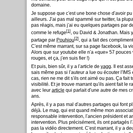
domaine.
Je suppose que c'est une bone chose d'avoir pu 
ailleurs. J'ai pas mal spammé sur twitter, la plup
pas réagis, mais j'ai eu quelques partages par d
[
1
]
comme le refuge
, ou David & Jonathan. Mais y 
[
2
]
partage par
Pouhiou
, qui a fait des compliment
C'est même marrant, sur sa page facebook, la vid
Alors que sur youtube elle n'a «que» 57 pouces 
rouges, et ça, j'en suis fier !)
Et puis, bien sûr, il y a l'article de
yagg
. Il est as
sais même pas si l'auteur a lue ou écouter l'IMS e
cas, rien ne me dit s'ils ont aimé ou pas. Ça fait 
visibilité. Et je trouve marrant qu'ils aient fait l
avec leur
article
qui parlait d'une autre de mes cré
ans.
Après, il y a pas mal d'autres partages qui font p
déjà. Le mag, qui est quand même mon associati
responsable intervention, l'ancien président et 
intervention. Plus précisément, ils ont partagés l
pas la vidéo directement. C'est marrant, il y a deu