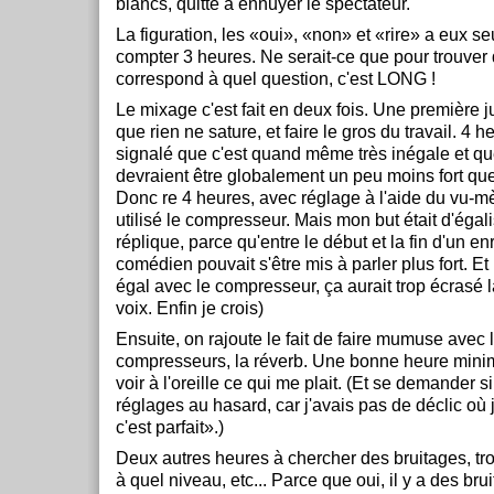
blancs, quitte à ennuyer le spectateur.
La figuration, les «oui», «non» et «rire» a eux se
compter 3 heures. Ne serait-ce que pour trouver 
correspond à quel question, c'est LONG !
Le mixage c'est fait en deux fois. Une première ju
que rien ne sature, et faire le gros du travail. 4 
signalé que c'est quand même très inégale et qu
devraient être globalement un peu moins fort que
Donc re 4 heures, avec réglage à l'aide du vu-mèt
utilisé le compresseur. Mais mon but était d'égal
réplique, parce qu'entre le début et la fin d'un en
comédien pouvait s'être mis à parler plus fort. Et
égal avec le compresseur, ça aurait trop écrasé
voix. Enfin je crois)
Ensuite, on rajoute le fait de faire mumuse avec 
compresseurs, la réverb. Une bonne heure minim
voir à l'oreille ce qui me plait. (Et se demander si
réglages au hasard, car j'avais pas de déclic où 
c'est parfait».)
Deux autres heures à chercher des bruitages, tro
à quel niveau, etc... Parce que oui, il y a des brui