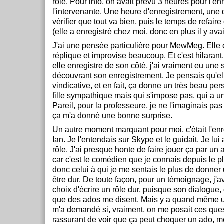
rôle. Pour info, on avait prévu 3 heures pour l'e
l'intervenante. Une heure d'enregistrement, une
vérifier que tout va bien, puis le temps de refair
(elle a enregistré chez moi, donc en plus il y ava
J'ai une pensée particulière pour MewMeg. Ell
réplique et improvise beaucoup. Et c'est hilara
elle enregistre de son côté, j'ai vraiment eu une 
découvrant son enregistrement. Je pensais qu'ell
vindicative, et en fait, ça donne un très beau per
fille sympathique mais qui s'impose pas, qui a un
Pareil, pour la professeure, je ne l'imaginais pas 
ça m'a donné une bonne surprise.
Un autre moment marquant pour moi, c'était l'en
Ian
. Je l'entendais sur Skype et le guidait. Je lui
rôle. J'ai presque honte de faire jouer ça par un a
car c'est le comédien que je connais depuis le p
donc celui à qui je me sentais le plus de donner 
être dur. De toute façon, pour un témoignage, j'av
choix d'écrire un rôle dur, puisque son dialogue,
que des ados me disent. Mais y a quand même 
m'a demandé si, vraiment, on me posait ces quest
rassurant de voir que ça peut choquer un ado, m